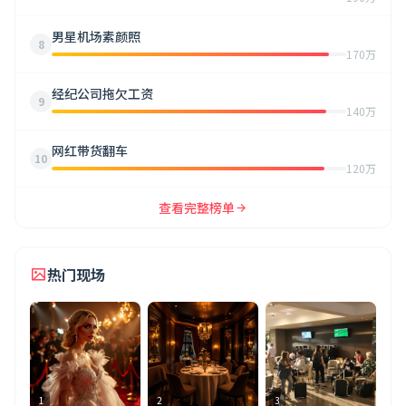
男星机场素颜照
8
170万
经纪公司拖欠工资
9
140万
网红带货翻车
10
120万
查看完整榜单
热门现场
1
2
3