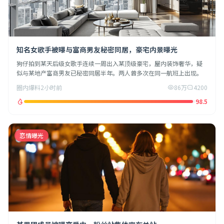
知名女歌手被曝与富商男友秘密同居，豪宅内景曝光
狗仔拍到某天后级女歌手连续一周出入某顶级豪宅，屋内装饰奢华，疑
似与某地产富商男友已秘密同居半年。两人曾多次在同一航班上出现。
圈内爆料
2小时前
86万
4200
98.5
恋情曝光