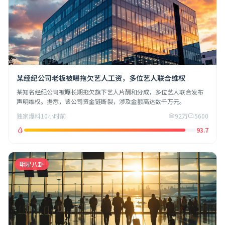
某经纪公司老板被曝拖欠艺人工资，多位艺人联合维权
某知名经纪公司被曝长期拖欠旗下艺人片酬和分成，多位艺人联合发布
声明维权。据悉，该公司资金链断裂，涉及金额高达数千万元。
独家爆料
10小时前
92万
5600
93.7
明星八卦