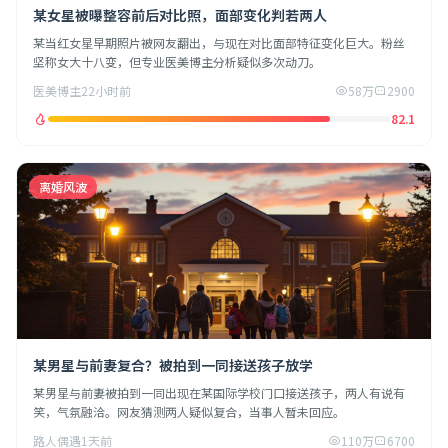
某女星被曝整容前后对比照，面部变化判若两人
某当红女星早期照片被网友翻出，与现在对比面部特征变化巨大。粉丝
坚称女大十八变，但专业医美博主分析疑似多次动刀。
医美博主
22小时前
58万
2900
82.1
离婚风波
某男星与前妻复合？被拍到一同接送孩子放学
某男星与前妻被拍到一同出现在某国际学校门口接送孩子，两人有说有
笑，气氛融洽。网友猜测两人疑似复合，当事人暂未回应。
路人偶遇
1天前
110万
6700