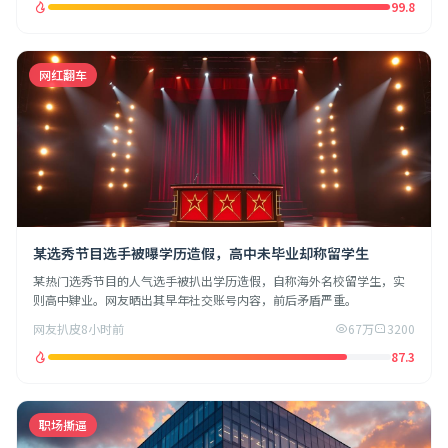
99.8
网红翻车
某选秀节目选手被曝学历造假，高中未毕业却称留学生
某热门选秀节目的人气选手被扒出学历造假，自称海外名校留学生，实
则高中肄业。网友晒出其早年社交账号内容，前后矛盾严重。
网友扒皮
8小时前
67万
3200
87.3
职场撕逼