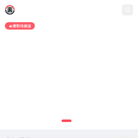
今日吃瓜
🔥爆
职场撕逼
某当红小花剧组霸凌事件持续发酵，多
位工作人员实名爆料
剧组工作人员联合爆料，称该女星在片场多次辱骂助理、要求不合
理加戏，甚至导致一位灯光师辞职。事件登上热搜榜首，引发网友
热议。
192万
12300
查看详情