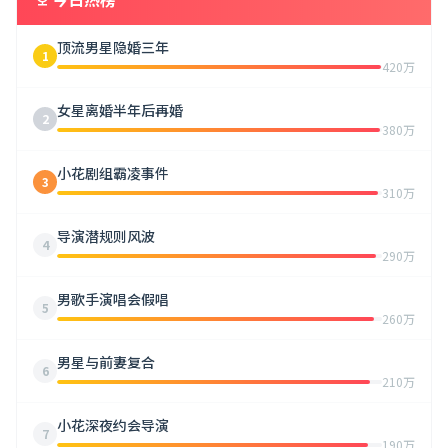
顶流男星隐婚三年
1
420万
女星离婚半年后再婚
2
380万
小花剧组霸凌事件
3
310万
导演潜规则风波
4
290万
男歌手演唱会假唱
5
260万
男星与前妻复合
6
210万
小花深夜约会导演
7
190万