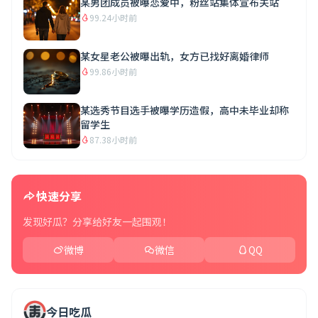
某男团成员被曝恋爱中，粉丝站集体宣布关站
99.2
4小时前
某女星老公被曝出轨，女方已找好离婚律师
99.8
6小时前
某选秀节目选手被曝学历造假，高中未毕业却称
留学生
87.3
8小时前
快速分享
发现好瓜？分享给好友一起围观！
微博
微信
QQ
今日吃瓜