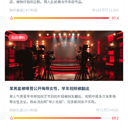
店，被狗仔拍到正脸。两人此前曾合作多部作品。
狗仔偷拍
14小时前
180万
11200
97.4
瓜田爆料
某男星被曝曾公开侮辱女性，早年视频被翻出
某人气男星早年参加综艺节目的片段被网友翻出，视频中其多次发表侮
辱女性言论。粉丝洗白称"年少无知"，但多数网友不买账。
网友扒皮
16小时前
75万
4500
89.2