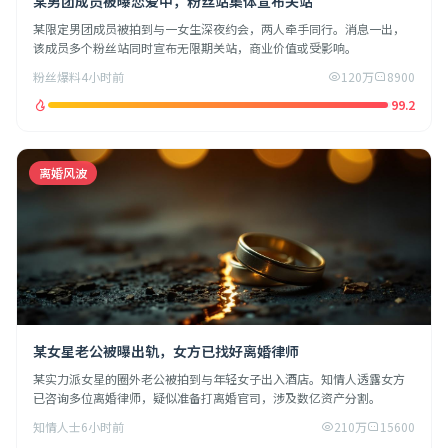
某男团成员被曝恋爱中，粉丝站集体宣布关站
某限定男团成员被拍到与一女生深夜约会，两人牵手同行。消息一出，
该成员多个粉丝站同时宣布无限期关站，商业价值或受影响。
粉丝爆料
4小时前
120万
8900
99.2
离婚风波
某女星老公被曝出轨，女方已找好离婚律师
某实力派女星的圈外老公被拍到与年轻女子出入酒店。知情人透露女方
已咨询多位离婚律师，疑似准备打离婚官司，涉及数亿资产分割。
知情人士
6小时前
210万
15600