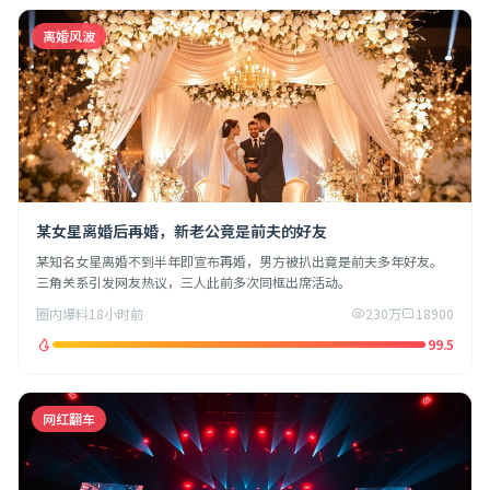
离婚风波
某女星离婚后再婚，新老公竟是前夫的好友
某知名女星离婚不到半年即宣布再婚，男方被扒出竟是前夫多年好友。
三角关系引发网友热议，三人此前多次同框出席活动。
圈内爆料
18小时前
230万
18900
99.5
网红翻车