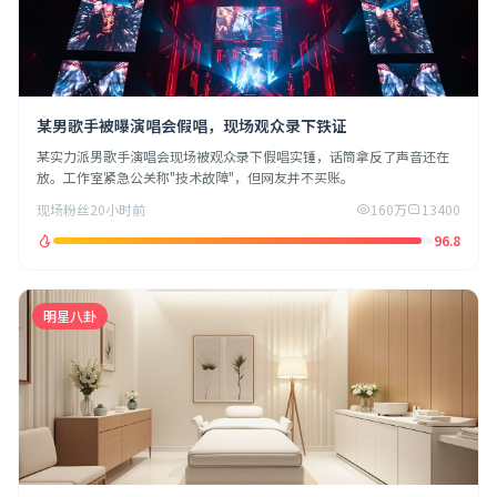
某男歌手被曝演唱会假唱，现场观众录下铁证
某实力派男歌手演唱会现场被观众录下假唱实锤，话筒拿反了声音还在
放。工作室紧急公关称"技术故障"，但网友并不买账。
现场粉丝
20小时前
160万
13400
96.8
明星八卦