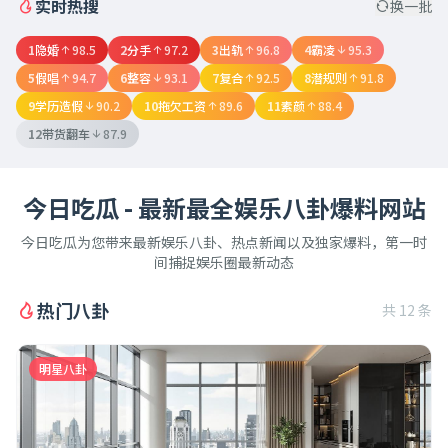
实时热搜
换一批
1
隐婚
98.5
2
分手
97.2
3
出轨
96.8
4
霸凌
95.3
5
假唱
94.7
6
整容
93.1
7
复合
92.5
8
潜规则
91.8
9
学历造假
90.2
10
拖欠工资
89.6
11
素颜
88.4
12
带货翻车
87.9
今日吃瓜 - 最新最全娱乐八卦爆料网站
今日吃瓜为您带来最新娱乐八卦、热点新闻以及独家爆料，第一时
间捕捉娱乐圈最新动态
热门八卦
共 12 条
明星八卦