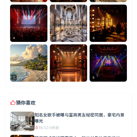
4
5
6
7
8
9
猜你喜欢
知名女歌手被曝与富商男友秘密同居，豪宅内景
曝光
98.5
2小时前