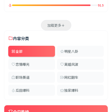
91.5
加载更多
内容分类
全部
明星八卦
恋情曝光
离婚风波
职场撕逼
网红翻车
瓜田爆料
独家爆料
今日热榜