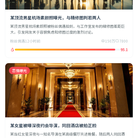
某顶流男星机场素颜照曝光，与精修图判若两人
某顶流男星机场素颜照被粉丝偶遇拍到，与工作室发布的精修图差距巨
大，引发网友关于容貌焦虑和修图过度的激烈讨论。
粉丝偶遇
12小时前
150万
7800
95.1
恋情曝光
某女星被曝深夜约会导演，同回酒店被拍正脸
某当红女星深夜与一知名导演在某高级餐厅共进晚餐，随后两人同回酒