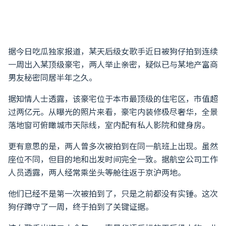
据今日吃瓜独家报道，某天后级女歌手近日被狗仔拍到连续
一周出入某顶级豪宅，两人举止亲密，疑似已与某地产富商
男友秘密同居半年之久。
据知情人士透露，该豪宅位于本市最顶级的住宅区，市值超
过两亿元。从曝光的照片来看，豪宅内装修极尽奢华，全景
落地窗可俯瞰城市天际线，室内配有私人影院和健身房。
更有意思的是，两人曾多次被拍到在同一航班上出现。虽然
座位不同，但目的地和出发时间完全一致。据航空公司工作
人员透露，两人经常乘坐头等舱往返于京沪两地。
他们已经不是第一次被拍到了，只是之前都没有实锤。这次
狗仔蹲守了一周，终于拍到了关键证据。