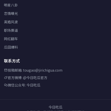
明星八卦
恋情曝光
离婚风波
职场撕逼
网红翻车
瓜田爆料
联系方式
投稿邮箱: tougao@jirichigua.com
官方微博: @今日吃瓜官方
微信公众号: 今日吃瓜
今日吃瓜