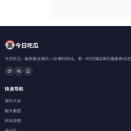
今日吃瓜
今日吃瓜 - 最新最全娱乐八卦爆料网站，第一时间捕捉娱乐圈最新动
快速导航
黑料大全
聊天截图
网友投稿
评论区