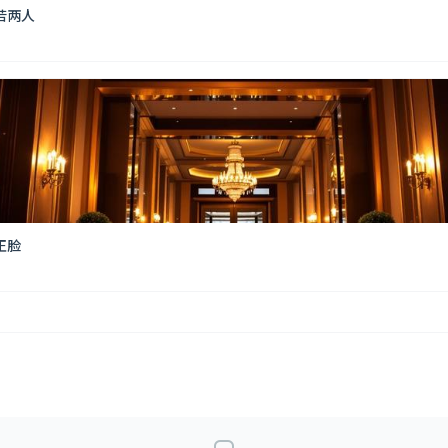
若两人
正脸