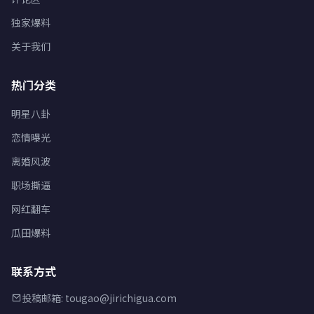
独家爆料
关于我们
热门分类
明星八卦
恋情曝光
离婚风波
职场撕逼
网红翻车
瓜田爆料
联系方式
投稿邮箱: tougao@jirichigua.com