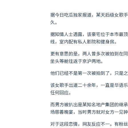
据今日吃瓜独家报道，某天后级女歌手
久。
据知情人士透露，该豪宅位于本市最顶
线，室内配有私人影院和健身房。
更有意思的是，两人曾多次被拍到在同
坐头等舱往返于京沪两地。
他们已经不是第一次被拍到了，只是之
该女歌手出道二十余年，一直是华语乐
任何回应。
而男方被扒出是某知名地产集团的继承
场慈善晚宴，当时男方就对女方一见钟
对于这段恋情，网友反应不一。有粉丝