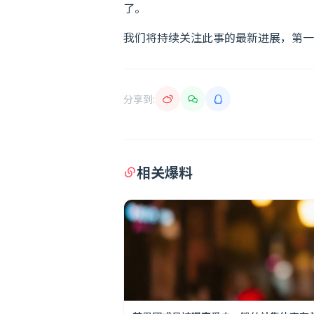
了。
我们将持续关注此事的最新进展，第一
分享到:
相关爆料