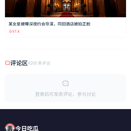
某女星被曝深夜约会导演，同回酒店被拍正脸
97.4
评论区
4200 条评论
登录后可发表评论，参与讨论
今日吃瓜