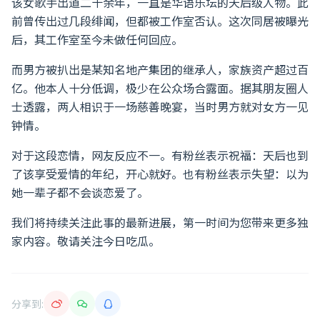
该女歌手出道二十余年，一直是华语乐坛的天后级人物。此
前曾传出过几段绯闻，但都被工作室否认。这次同居被曝光
后，其工作室至今未做任何回应。
而男方被扒出是某知名地产集团的继承人，家族资产超过百
亿。他本人十分低调，极少在公众场合露面。据其朋友圈人
士透露，两人相识于一场慈善晚宴，当时男方就对女方一见
钟情。
对于这段恋情，网友反应不一。有粉丝表示祝福：天后也到
了该享受爱情的年纪，开心就好。也有粉丝表示失望：以为
她一辈子都不会谈恋爱了。
我们将持续关注此事的最新进展，第一时间为您带来更多独
家内容。敬请关注今日吃瓜。
分享到: